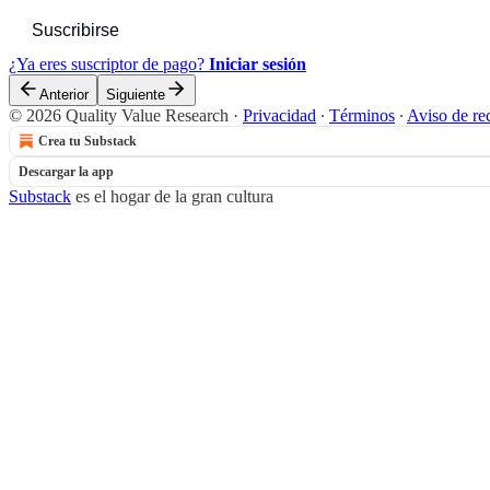
Suscribirse
¿Ya eres suscriptor de pago?
Iniciar sesión
Anterior
Siguiente
© 2026 Quality Value Research
·
Privacidad
∙
Términos
∙
Aviso de re
Crea tu Substack
Descargar la app
Substack
es el hogar de la gran cultura