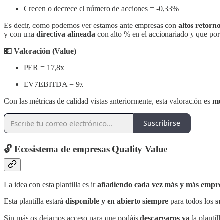
Crecen o decrece el número de acciones = -0,33%
Es decir, como podemos ver estamos ante empresas con
altos retorn
y con una
directiva alineada
con alto % en el accionariado y que por 
💶 Valoración (Value)
PER = 17,8x
EV7EBITDA = 9x
Con las métricas de calidad vistas anteriormente, esta valoración es
mu
Suscribirse
🔓 Ecosistema de empresas Quality Value
La idea con esta plantilla es ir
añadiendo cada vez más y más empr
Esta plantilla estará
disponible y en abierto siempre
para todos los
s
Sin más os dejamos acceso para que podáis
descargaros ya
la plantil