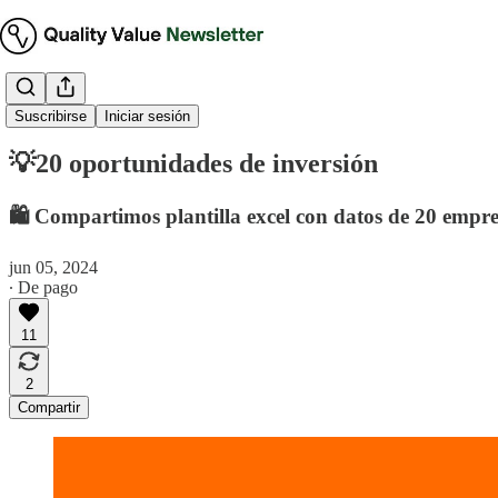
Tesis de inversión
Suscribirse
Iniciar sesión
💡20 oportunidades de inversión
🛍️ Compartimos plantilla excel con datos de 20 empr
jun 05, 2024
∙ De pago
11
2
Compartir