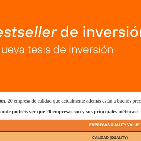
ión
, 20 empresa de calidad que actualmente además están a buenos prec
nde podréis ver qué 20 empresas son y sus principales métricas: