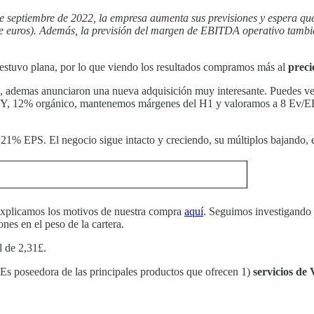
e septiembre de 2022, la empresa aumenta sus previsiones y espera que 
e euros). Además, la previsión del margen de EBITDA operativo tambié
 estuvo plana, por lo que viendo los resultados compramos más al
preci
s, ademas anunciaron una nueva adquisición muy interesante. Puedes ver
12% orgánico, mantenemos márgenes del H1 y valoramos a 8 Ev/EBITD
+21% EPS. El negocio sigue intacto y creciendo, su múltiplos bajand
Explicamos los motivos de nuestra compra
aquí
. Seguimos investigando 
es en el peso de la cartera.
l de 2,31£.
 Es poseedora de las principales productos que ofrecen 1)
servicios de