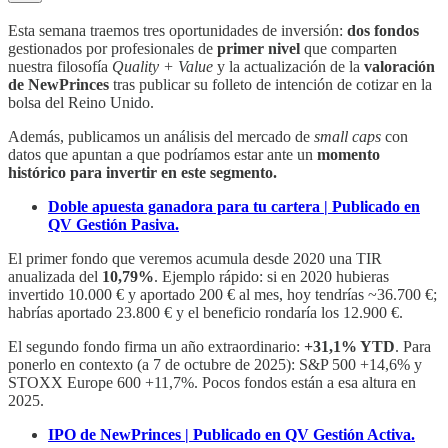
Esta semana traemos tres oportunidades de inversión:
dos fondos
gestionados por profesionales de
primer nivel
que comparten
nuestra filosofía
Quality + Value
y la actualización de la
valoración
de NewPrinces
tras publicar su folleto de intención de cotizar en la
bolsa del Reino Unido.
Además, publicamos un análisis del mercado de
small caps
con
datos que apuntan a que podríamos estar ante un
momento
histórico para invertir en este segmento.
Doble apuesta ganadora para tu cartera | Publicado en
QV Gestión Pasiva.
El primer fondo que veremos acumula desde 2020 una TIR
anualizada del
10,79%
. Ejemplo rápido: si en 2020 hubieras
invertido 10.000 € y aportado 200 € al mes, hoy tendrías ~36.700 €;
habrías aportado 23.800 € y el beneficio rondaría los 12.900 €.
El segundo fondo firma un año extraordinario:
+31,1% YTD
. Para
ponerlo en contexto (a 7 de octubre de 2025): S&P 500 +14,6% y
STOXX Europe 600 +11,7%. Pocos fondos están a esa altura en
2025.
IPO de NewPrinces | Publicado en QV Gestión Activa.