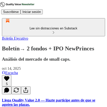
Suscribirse
Iniciar sesión
Lee sin distracciones en Substack
Boletín Ejecutivo
Boletín→ 2 fondos + IPO NewPrinces
Análisis del mercado de small caps.
oct 14, 2025
Escucha
5
Llega Quality Value 2.0 — Hazte participe antes de que se
agoten las plazas.