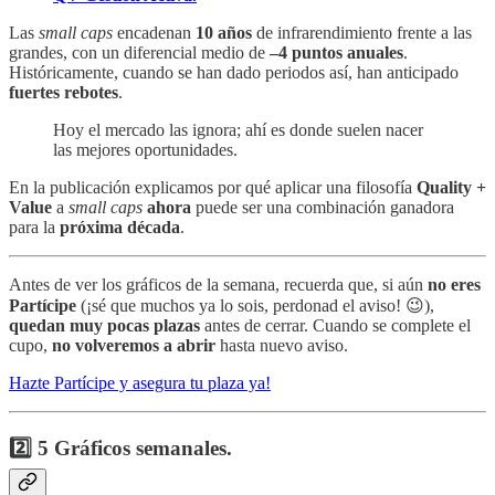
Las
small caps
encadenan
10 años
de infrarendimiento frente a las
grandes, con un diferencial medio de
–4 puntos anuales
.
Históricamente, cuando se han dado periodos así, han anticipado
fuertes rebotes
.
Hoy el mercado las ignora; ahí es donde suelen nacer
las mejores oportunidades.
En la publicación explicamos por qué aplicar una filosofía
Quality +
Value
a
small caps
ahora
puede ser una combinación ganadora
para la
próxima década
.
Antes de ver los gráficos de la semana, recuerda que, si aún
no eres
Partícipe
(¡sé que muchos ya lo sois, perdonad el aviso! 😉),
quedan muy pocas plazas
antes de cerrar. Cuando se complete el
cupo,
no volveremos a abrir
hasta nuevo aviso.
Hazte Partícipe y asegura tu plaza ya!
2️⃣ 5 Gráficos semanales.