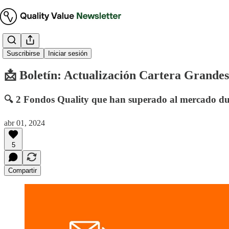
Boletín Ejecutivo
Suscribirse
Iniciar sesión
📩 Boletín: Actualización Cartera Grande
🔍 2 Fondos Quality que han superado al mercado d
abr 01, 2024
5
Compartir