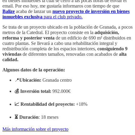
en bienes inmuebles la cual se cerro a las pocas horas de enviar el
email. Por eso hoy, me gustaría informaros con tiempo de que
Balize
acaba de lanzar un
nuevo proyecto de inversión en bienes
inmuebles exclusiva
para el club privado.
Se trata de un proyecto ubicado
en la población de Granada, a pocos
metros de la Catedral. El proyecto consiste en la
adquisición,
reforma y posterior venta
de un edificio de 690 m² distribuidos en
cuatro plantas. Se llevará a cabo una
rehabilitación integral y
redistribución
completa de los espacios interiores,
consiguiendo 9
viviendas
de diferentes tamaños, renovadas con acabados de
alta
calidad.
Algunos datos de la operación:
📍
Ubicación:
Granada centro
💰 Inversión total:
992.000€
📈 Rentabilidad del proyecto:
+18%
⏳ Duración
: 18 meses
Más información sobre el proyecto