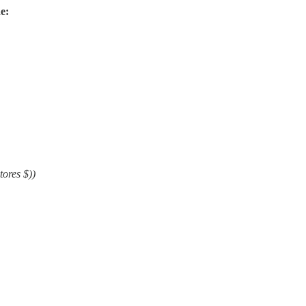
e:
tores $))