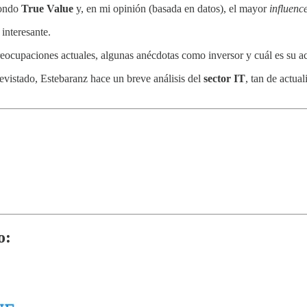
fondo
True Value
y, en mi opinión (basada en datos), el mayor
influenc
interesante.
eocupaciones actuales, algunas anécdotas como inversor y cuál es su acc
revistado, Estebaranz hace un breve análisis del
sector IT
, tan de actua
o: