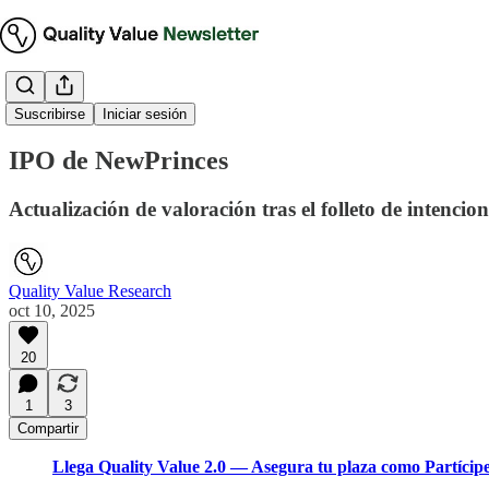
Tesis de inversión
Suscribirse
Iniciar sesión
IPO de NewPrinces
Actualización de valoración tras el folleto de intencion
Quality Value Research
oct 10, 2025
20
1
3
Compartir
Llega Quality Value 2.0 — Asegura tu plaza como Partícipe