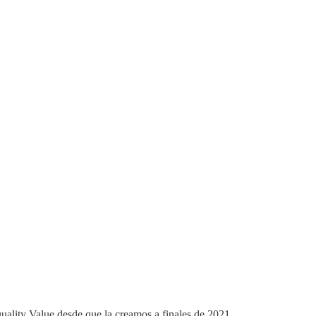
ality Value desde que la creamos a finales de 2021.