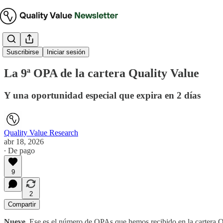
Tesis de inversión
Suscribirse
Iniciar sesión
La 9ª OPA de la cartera Quality Value
Y una oportunidad especial que expira en 2 días
Quality Value Research
abr 18, 2026
∙ De pago
9
2
Compartir
Nueve.
Ese es el número de OPAs que hemos recibido en la cartera Qu