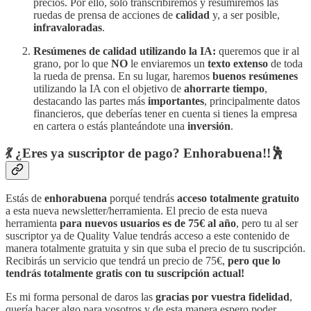
precios. Por ello, solo transcribiremos y resumiremos las
ruedas de prensa de acciones de
calidad
y, a ser posible,
infravaloradas
.
Resúmenes de calidad utilizando la IA:
queremos que ir al
grano, por lo que
NO
le enviaremos un
texto extenso
de toda
la rueda de prensa. En su lugar, haremos
buenos resúmenes
utilizando la IA con el objetivo de
ahorrarte tiempo
,
destacando las partes más
importantes
, principalmente datos
financieros, que deberías tener en cuenta si tienes la empresa
en cartera o estás planteándote una
inversión
.
💃 ¿
Eres ya suscriptor de pago? Enhorabuena!!🕺
Estás de
enhorabuena
porqué tendrás
acceso totalmente gratuito
a esta nueva newsletter/herramienta. El precio de esta nueva
herramienta
para nuevos usuarios es de 75€ al año
, pero tu al ser
suscriptor ya de Quality Value tendrás acceso a este contenido de
manera totalmente gratuita y sin que suba el precio de tu suscripción.
Recibirás un servicio que tendrá un precio de 75€,
pero que lo
tendrás totalmente gratis con tu suscripción actual!
Es mi forma personal de daros las
gracias por vuestra fidelidad
,
quería hacer algo para vosotros y de esta manera espero poder