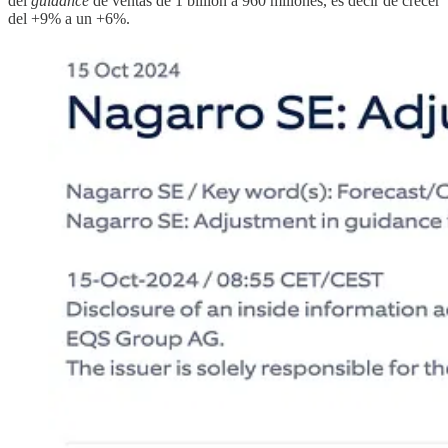
del
guidance
de ventas de 1 billion a 960 millones, es decir de crecer
del +9% a un +6%.