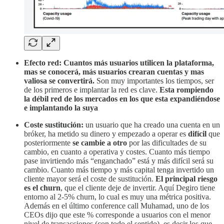
Efecto red: Cuantos más usuarios utilicen la plataforma,
mas se conocerá, más usuarios crearan cuentas y mas
valiosa se convertirá.
Son muy importantes los tiempos, ser
de los primeros e implantar la red es clave.
Esta rompiendo
la débil red de los mercados en los que esta expandiéndose
e implantando la suya
Coste sustitución:
un usuario que ha creado una cuenta en un
bróker, ha metido su dinero y empezado a operar es
difícil
que
posteriormente
se cambie a otro
por las dificultades de su
cambio, en cuanto a operativa y costes. Cuanto más tiempo
pase invirtiendo más “enganchado” está y más difícil será su
cambio. Cuanto más tiempo y más capital tenga invertido un
cliente mayor será el coste de sustitución.
El principal riesgo
es el churn
, que el cliente deje de invertir. Aquí Degiro tiene
entorno al 2-5% churn, lo cual es muy una métrica positiva.
Además en el último conference call Muhamad, uno de los
CEOs dijo que este % corresponde a usuarios con el menor
nivel de transacciones (con todo el sentido), es decir los que