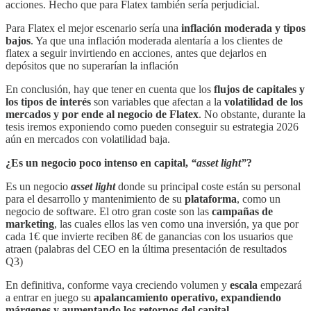
acciones. Hecho que para Flatex también sería perjudicial.
Para Flatex el mejor escenario sería una
inflación moderada y tipos
bajos
. Ya que una inflación moderada alentaría a los clientes de
flatex a seguir invirtiendo en acciones, antes que dejarlos en
depósitos que no superarían la inflación
En conclusión, hay que tener en cuenta que los
flujos de capitales y
los tipos de interés
son variables que afectan a la
volatilidad de los
mercados y por ende al negocio de Flatex
. No obstante, durante la
tesis iremos exponiendo como pueden conseguir su estrategia 2026
aún en mercados con volatilidad baja.
¿Es un negocio poco intenso en capital,
“asset light”
?
Es un negocio
asset light
donde su principal coste están su personal
para el desarrollo y mantenimiento de su
plataforma
, como un
negocio de software. El otro gran coste son las
campañas de
marketing
, las cuales ellos las ven como una inversión, ya que por
cada 1€ que invierte reciben 8€ de ganancias con los usuarios que
atraen (palabras del CEO en la última presentación de resultados
Q3)
En definitiva, conforme vaya creciendo volumen y
escala
empezará
a entrar en juego su
apalancamiento operativo, expandiendo
márgenes y aumentando los retornos del capital.