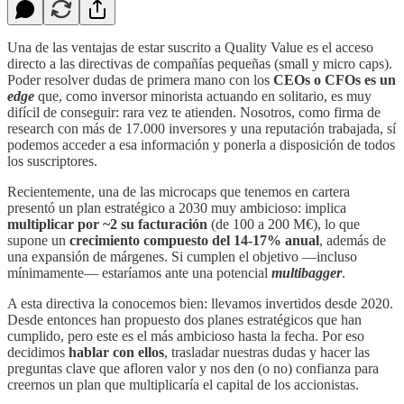
Una de las ventajas de estar suscrito a Quality Value es el acceso
directo a las directivas de compañías pequeñas (small y micro caps).
Poder resolver dudas de primera mano con los
CEOs o CFOs es un
edge
que, como inversor minorista actuando en solitario, es muy
difícil de conseguir: rara vez te atienden. Nosotros, como firma de
research con más de 17.000 inversores y una reputación trabajada, sí
podemos acceder a esa información y ponerla a disposición de todos
los suscriptores.
Recientemente, una de las microcaps que tenemos en cartera
presentó un plan estratégico a 2030 muy ambicioso: implica
multiplicar por ~2 su facturación
(de 100 a 200 M€), lo que
supone un
crecimiento compuesto del 14-17% anual
, además de
una expansión de márgenes. Si cumplen el objetivo —incluso
mínimamente— estaríamos ante una potencial
multibagger
.
A esta directiva la conocemos bien: llevamos invertidos desde 2020.
Desde entonces han propuesto dos planes estratégicos que han
cumplido, pero este es el más ambicioso hasta la fecha. Por eso
decidimos
hablar con ellos
, trasladar nuestras dudas y hacer las
preguntas clave que afloren valor y nos den (o no) confianza para
creernos un plan que multiplicaría el capital de los accionistas.