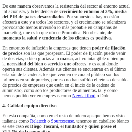
De esta manera observamos la resistencia del sector al entorno actual
inflacionista, y la tendencia de
crecimiento entorno al 3%, media
del PIB de países desarrollados
. Por supuesto si hay recesión
afectará a este y a todos los sectores, y el crecimiento se ralentizará
provocando menos inversión lo más probable en campañas de
marketing, que es lo que ofrece Promotica. No obstante,
de
momento la salud y tendencia de los clientes es positiva.
En entornos de inflación la empresas que tienen
poder de fijación
de precios
son las que prosperan. El poder de fijación puede venir
de dos vías, o bien gracias a tu
marca
, activo intangible o bien por
la
necesidad del bien o servicio que ofreces
, y es aquí donde
operan sus clientes. Además sus clientes se encuentran en el último
eslabón de la cadena, los que venden de cara al público son los
primeros en subir precios, por eso no han sufrido el retraso de subida
de precios de empresas que están en el inicio de la cadena de
suministro, como son los productores de alimentos, tal y como
hemos podido ver en empresas como
Newlat food
o Dole.
4- Calidad equipo directivo
En esta compañía, como en el resto de microcaps que hemos visto
italianas como
Relatech
o
Sourcesense
, tenemos un caballero blanco
es este caso es
Diego Toscani, el fundador y quien posee el
81,52% de la compañía: