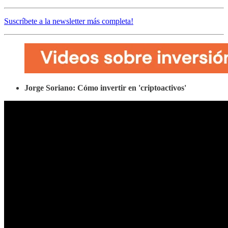
Suscríbete a la newsletter más completa!
Jorge Soriano: Cómo invertir en 'criptoactivos'