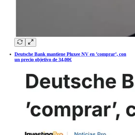
Deutsche Bank mantiene Pluxee NV en ’comprar’, con
un precio objetivo de 34,00€