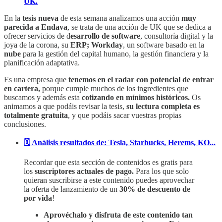
UK.
En la
tesis nueva
de esta semana analizamos una acción
muy
parecida a Endava
, se trata de una acción de UK que se dedica a
ofrecer servicios de d
esarrollo de software
, consultoría digital y la
joya de la corona, su
ERP; Workday
, un software basado en la
nube
para la gestión del capital humano, la gestión financiera y la
planificación adaptativa.
Es una empresa que
tenemos en el radar con potencial de entrar
en cartera,
porque cumple muchos de los ingredientes que
buscamos y además esta
cotizando en mínimos históricos.
Os
animamos a que podáis revisar la tesis,
su lectura completa es
totalmente gratuita
, y que podáis sacar vuestras propias
conclusiones.
🗓️ Análisis resultados de: Tesla, Starbucks, Herems, KO...
Recordar que esta sección de contenidos es gratis para
los
suscriptores actuales de pago.
Para los que solo
quieran suscribirse a este contenido puedes aprovechar
la oferta de lanzamiento de un
30% de descuento de
por vida
!
Aprovéchalo y disfruta de este contenido tan