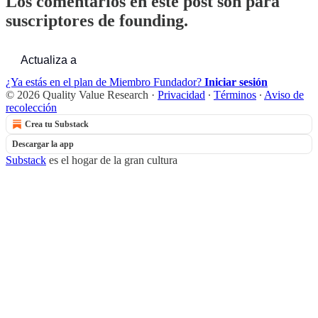
Los comentarios en este post son para
suscriptores de founding.
Actualiza a
¿Ya estás en el plan de Miembro Fundador?
Iniciar sesión
© 2026 Quality Value Research
·
Privacidad
∙
Términos
∙
Aviso de
recolección
Crea tu Substack
Descargar la app
Substack
es el hogar de la gran cultura