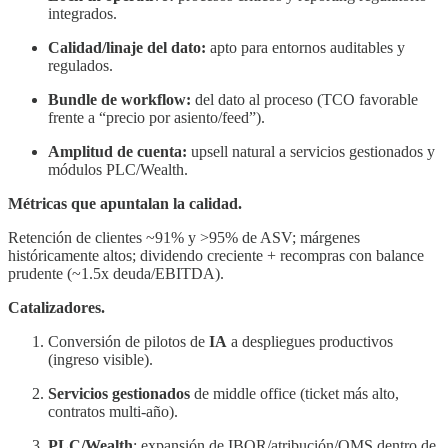
integrados.
Calidad/linaje del dato:
apto para entornos auditables y
regulados.
Bundle de workflow:
del dato al proceso (TCO favorable
frente a “precio por asiento/feed”).
Amplitud de cuenta:
upsell natural a servicios gestionados y
módulos PLC/Wealth.
Métricas que apuntalan la calidad.
Retención de clientes ~91% y >95% de ASV; márgenes
históricamente altos; dividendo creciente + recompras con balance
prudente (~1.5x deuda/EBITDA).
Catalizadores.
Conversión de pilotos de
IA
a despliegues productivos
(ingreso visible).
Servicios gestionados
de middle office (ticket más alto,
contratos multi-año).
PLC/Wealth
: expansión de IBOR/atribución/OMS dentro de