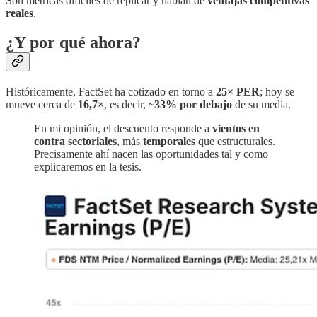
Son métricas difíciles de replicar y hablan de
ventajas competitivas
reales
.
¿Y por qué ahora?
Históricamente, FactSet ha cotizado en torno a
25× PER
; hoy se
mueve cerca de
16,7×
, es decir,
~33% por debajo
de su media.
En mi opinión, el descuento responde a
vientos en
contra sectoriales
, más
temporales
que estructurales.
Precisamente ahí nacen las oportunidades tal y como
explicaremos en la tesis.