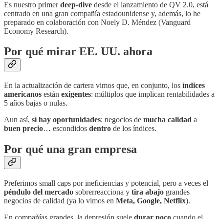
Es nuestro primer
deep-dive
desde el lanzamiento de QV 2.0, está
centrado en una gran compañía estadounidense y, además, lo he
preparado en colaboración con Noely D. Méndez (Vanguard
Economy Research).
Por qué mirar EE. UU. ahora
En la actualización de cartera vimos que, en conjunto, los
índices
americanos
están
exigentes
: múltiplos que implican rentabilidades a
5 años bajas o nulas.
Aun así,
sí hay oportunidades
: negocios de
mucha calidad
a
buen precio
… escondidos
dentro
de los índices.
Por qué una gran empresa
Preferimos small caps por ineficiencias y potencial, pero a veces el
péndulo del mercado
sobrerreacciona y
tira abajo
grandes
negocios de calidad (ya lo vimos en
Meta, Google, Netflix
).
En compañías grandes, la depresión suele
durar poco
cuando el