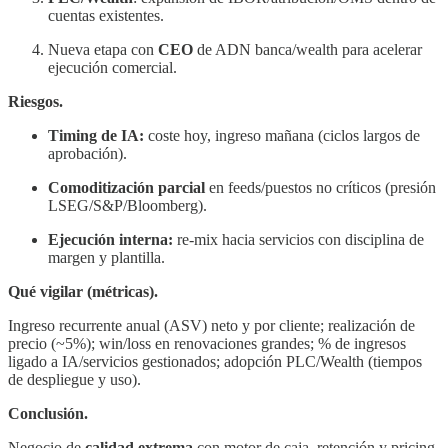
cuentas existentes.
Nueva etapa con
CEO
de ADN banca/wealth para acelerar
ejecución comercial.
Riesgos.
Timing de IA:
coste hoy, ingreso mañana (ciclos largos de
aprobación).
Comoditización parcial
en feeds/puestos no críticos (presión
LSEG/S&P/Bloomberg).
Ejecución interna:
re-mix hacia servicios con disciplina de
margen y plantilla.
Qué vigilar (métricas).
Ingreso recurrente anual (ASV) neto y por cliente; realización de
precio (~5%); win/loss en renovaciones grandes; % de ingresos
ligado a IA/servicios gestionados; adopción PLC/Wealth (tiempos
de despliegue y uso).
Conclusión.
Negocio de
calidad extrema
con motor de caja, retención y pricing