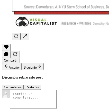
Compartir
Anterior
Siguiente
Discusión sobre este post
Comentarios
Restacks