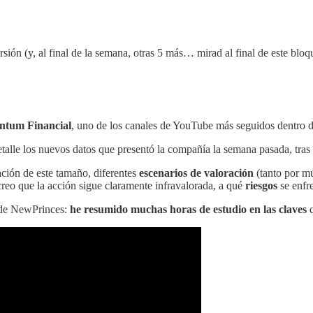
ión (y, al final de la semana, otras 5 más… mirad al final de este bloqu
tum Financial
, uno de los canales de YouTube más seguidos dentro d
etalle los nuevos datos que presentó la compañía la semana pasada, tra
ción de este tamaño, diferentes
escenarios de valoración
(tanto por mú
creo que la acción sigue claramente infravalorada, a qué
riesgos
se enfre
l de NewPrinces:
he resumido muchas horas de estudio en las claves