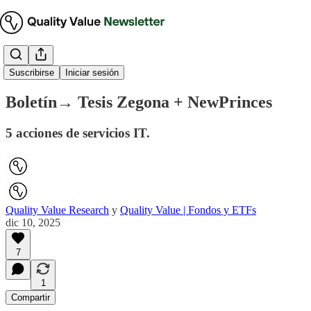
Boletín Ejecutivo
Suscribirse
Iniciar sesión
Boletín→ Tesis Zegona + NewPrinces
5 acciones de servicios IT.
Quality Value Research
y
Quality Value | Fondos y ETFs
dic 10, 2025
7
1
Compartir