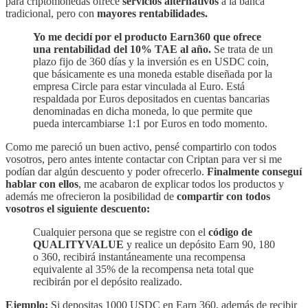
para criptomonedas ofrece
servicios alternativos
a la banca
tradicional, pero con
mayores rentabilidades.
Yo me decidí por el producto Earn360 que ofrece
una rentabilidad del 10% TAE al año.
Se trata de un
plazo fijo de 360 días y la inversión es en USDC coin,
que básicamente es una moneda estable diseñada por la
empresa Circle para estar vinculada al Euro. Está
respaldada por Euros depositados en cuentas bancarias
denominadas en dicha moneda, lo que permite que
pueda intercambiarse 1:1 por Euros en todo momento.
Como me pareció un buen activo, pensé compartirlo con todos
vosotros, pero antes intente contactar con Criptan para ver si me
podían dar algún descuento y poder ofrecerlo.
Finalmente conseguí
hablar con ellos
, me acabaron de explicar todos los productos y
además me ofrecieron la posibilidad de
compartir con todos
vosotros el siguiente descuento:
Cualquier persona que se registre con el
código de
QUALITYVALUE
y realice un depósito Earn 90, 180
o 360, recibirá instantáneamente una recompensa
equivalente al 35% de la recompensa neta total que
recibirán por el depósito realizado.
Ejemplo:
Si depositas 1000 USDC en Earn 360, además de recibir