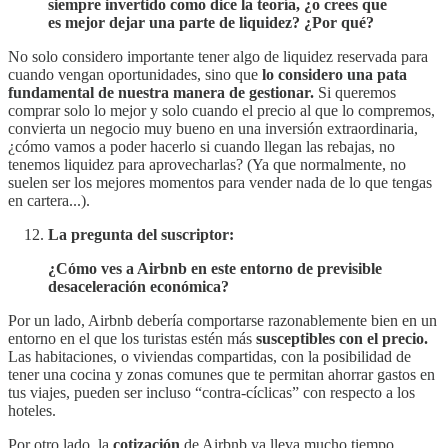
siempre invertido como dice la teoría, ¿o crees que
es mejor dejar una parte de liquidez? ¿Por qué?
No solo considero importante tener algo de liquidez reservada para
cuando vengan oportunidades, sino que
lo considero una pata
fundamental de nuestra manera de gestionar.
Si queremos
comprar solo lo mejor y solo cuando el precio al que lo compremos,
convierta un negocio muy bueno en una inversión extraordinaria,
¿cómo vamos a poder hacerlo si cuando llegan las rebajas, no
tenemos liquidez para aprovecharlas? (Ya que normalmente, no
suelen ser los mejores momentos para vender nada de lo que tengas
en cartera...).
La pregunta del suscriptor:
¿Cómo ves a Airbnb en este entorno de previsible
desaceleración económica?
Por un lado, Airbnb debería comportarse razonablemente bien en un
entorno en el que los turistas estén más
susceptibles con el precio.
Las habitaciones, o viviendas compartidas, con la posibilidad de
tener una cocina y zonas comunes que te permitan ahorrar gastos en
tus viajes, pueden ser incluso “contra-cíclicas” con respecto a los
hoteles.
Por otro lado, la
cotización
de Airbnb ya lleva mucho tiempo