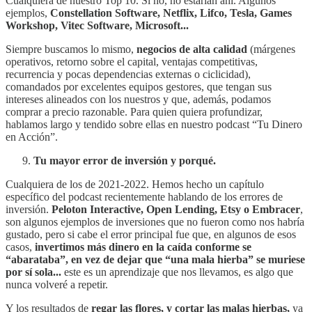
Cualquiera de nuestro Top 10. Si no, no estarían ahí. Algunos
ejemplos,
Constellation Software, Netflix, Lifco, Tesla, Games
Workshop, Vitec Software, Microsoft...
Siempre buscamos lo mismo,
negocios de alta calidad
(márgenes
operativos, retorno sobre el capital, ventajas competitivas,
recurrencia y pocas dependencias externas o ciclicidad),
comandados por excelentes equipos gestores, que tengan sus
intereses alineados con los nuestros y que, además, podamos
comprar a precio razonable. Para quien quiera profundizar,
hablamos largo y tendido sobre ellas en nuestro podcast “Tu Dinero
en Acción”.
Tu mayor error de inversión y porqué.
Cualquiera de los de 2021-2022. Hemos hecho un capítulo
específico del podcast recientemente hablando de los errores de
inversión.
Peloton Interactive, Open Lending, Etsy o Embracer
,
son algunos ejemplos de inversiones que no fueron como nos habría
gustado, pero si cabe el error principal fue que, en algunos de esos
casos,
invertimos más dinero en la caída conforme se
“abarataba”, en vez de dejar que “una mala hierba” se muriese
por sí sola...
este es un aprendizaje que nos llevamos, es algo que
nunca volveré a repetir.
Y los resultados de
regar las flores, y cortar las malas hierbas,
ya