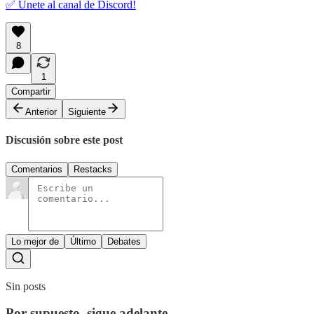
✅ Únete al canal de Discord!
8
1
Compartir
Anterior
Siguiente
Discusión sobre este post
Comentarios
Restacks
Lo mejor de
Último
Debates
Sin posts
Por supuesto, sigue adelante.