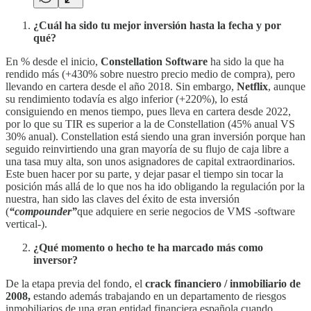
¿Cuál ha sido tu mejor inversión hasta la fecha y por
qué?
En % desde el inicio,
Constellation Software
ha sido la que ha
rendido más (+430% sobre nuestro precio medio de compra), pero
llevando en cartera desde el año 2018. Sin embargo,
Netflix
, aunque
su rendimiento todavía es algo inferior (+220%), lo está
consiguiendo en menos tiempo, pues lleva en cartera desde 2022,
por lo que su TIR es superior a la de Constellation (45% anual VS
30% anual). Constellation está siendo una gran inversión porque han
seguido reinvirtiendo una gran mayoría de su flujo de caja libre a
una tasa muy alta, son unos asignadores de capital extraordinarios.
Este buen hacer por su parte, y dejar pasar el tiempo sin tocar la
posición más allá de lo que nos ha ido obligando la regulación por la
nuestra, han sido las claves del éxito de esta inversión
(
“compounder”
que adquiere en serie negocios de VMS -software
vertical-).
¿Qué momento o hecho te ha marcado más como
inversor?
De la etapa previa del fondo, el
crack financiero / inmobiliario de
2008,
estando además trabajando en un departamento de riesgos
inmobiliarios de una gran entidad financiera española cuando