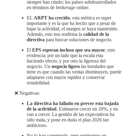
siempre han citado; los países subdesarrollados
en términos de
brokerage
online.
EL
ARPT ha crecido
, esta métrica es super
importante y es la que ha hecho que a pesar de
bajar la actividad, el margen se haya mantenido.
Además, esto nos reafirma la
calidad de la
directiva
para buscar soluciones de negocio.
El
EPS esperan incluso que sea mayor
, esto
evidencia; por un lado que la escala esta
haciendo efecto, y por otro la ligereza del
negocio. Un
negocio ligero
las bondades que
tiene es que cuando las ventas disminuyen, puede
adaptarse con mayor rapidez y conservar
rentabilidad.
❌ Negativas:
La directiva ha fallado en prever esta bajada
de la actividad
. Estimaron crecer un 20%, y no
van a crecer. La gestión de las expectativas ha
sido mala, y pone en duda el plan 2026 tan
ambicioso.
No lo han comentado, pero estimamos un