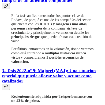
compra de un autentico compounder
En la tesis analizaremos todos los puntos clave de
Endava, de porqué es una de las compañías del sector
que cuenta con los
ROCEs y márgenes más altos
,
personas relevantes
de la compañía,
drivers
de
crecimiento
y principalmente veremos en d
etalle los
principales riesgos
que pueden frenar esta creación de
valor.
Por último, entraremos en la valoración, donde veremos
como está cotizando a
múltiplos históricos nunca
vistos
y compartiremos
3 posibles escenarios de
valoración.
3- Tesis 2022-nº 9: Majorel (MAJ): Una situación
especial que puede aflorar valor y actuar como
catalizador
Recientemente adquirida por Teleperformance con
un 43% de prima.