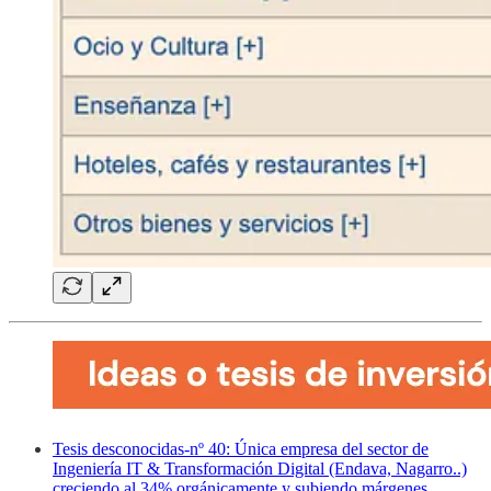
Tesis desconocidas-nº 40: Única empresa del sector de
Ingeniería IT & Transformación Digital (Endava, Nagarro..)
creciendo al 34% orgánicamente y subiendo márgenes.