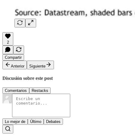
2
Compartir
Anterior
Siguiente
Discusión sobre este post
Comentarios
Restacks
Lo mejor de
Último
Debates