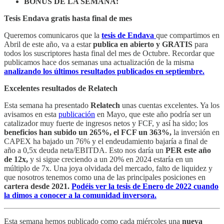
BONUS DE LA SEMANA:
Tesis Endava gratis hasta final de mes
Queremos comunicaros que la
tesis de Endava
que compartimos en
Abril de este año, va a estar
publica en abierto y GRATIS
para
todos los suscriptores hasta final del mes de Octubre. Recordar que
publicamos hace dos semanas una actualización de la misma
analizando los últimos resultados publicados en septiembre.
Excelentes resultados de Relatech
Esta semana ha presentado
Relatech
unas cuentas excelentes. Ya los
avisamos en esta
publicación
en Mayo, que este año podría ser un
catalizador muy fuerte de ingresos netos y FCF, y así ha sido; los
beneficios han subido un 265%, el FCF un 363%,
la inversión en
CAPEX ha bajado un 76% y el endeudamiento bajaría a final de
año a 0,5x deuda neta/EBITDA. Esto nos daría un
PER este año
de 12x,
y si sigue creciendo a un 20% en 2024 estaría en un
múltiplo de 7x. Una joya olvidada del mercado, falto de liquidez y
que nosotros tenemos como una de las principales posiciones en
cartera desde 2021.
Podéis ver la tesis de Enero de 2022 cuando
la dimos a conocer a la comunidad inversora.
Esta semana hemos publicado como cada miércoles una
nueva