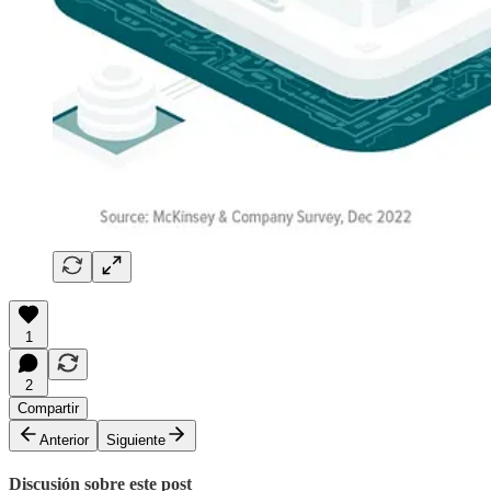
1
2
Compartir
Anterior
Siguiente
Discusión sobre este post