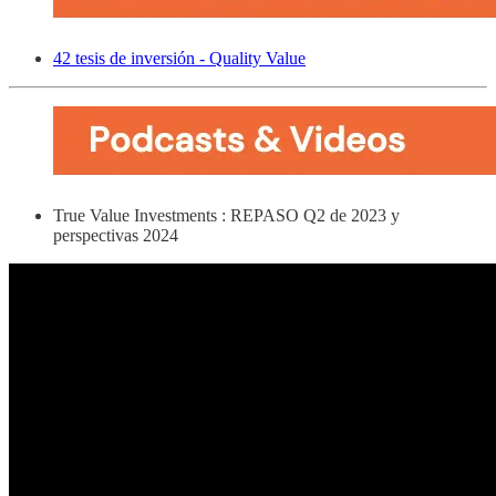
42 tesis de inversión - Quality Value
True Value Investments : REPASO Q2 de 2023 y
perspectivas 2024