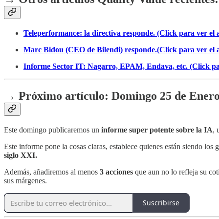
Teleperformance: la directiva responde. (Click para ver el a
Marc Bidou (CEO de Bilendi) responde.(Click para ver el a
Informe Sector IT: Nagarro, EPAM, Endava, etc. (Click para
→ Próximo artículo: Domingo 25 de Enero
Este domingo publicaremos un
informe super potente sobre la IA
,
Este informe pone la cosas claras, establece quienes están siendo los
siglo XXI.
Además, añadiremos al menos
3 acciones
que aun no lo refleja su cot
sus márgenes.
Suscribirse