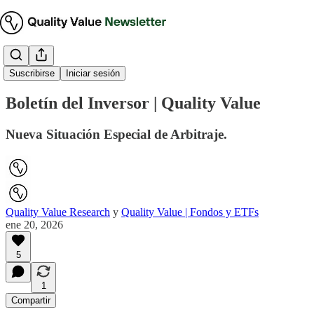
Boletín Ejecutivo
Suscribirse
Iniciar sesión
Boletín del Inversor | Quality Value
Nueva Situación Especial de Arbitraje.
Quality Value Research
y
Quality Value | Fondos y ETFs
ene 20, 2026
5
1
Compartir