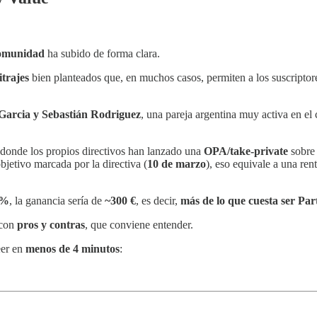
comunidad
ha subido de forma clara.
itrajes
bien planteados que, en muchos casos, permiten a los suscripto
Garcia y Sebastián Rodriguez
, una pareja argentina muy activa en el 
 donde los propios directivos han lanzado una
OPA/take-private
sobre 
objetivo marcada por la directiva (
10 de marzo
), eso equivale a una ren
6%
, la ganancia sería de
~300 €
, es decir,
más de lo que cuesta ser Par
 con
pros y contras
, que conviene entender.
eer en
menos de 4 minutos
: