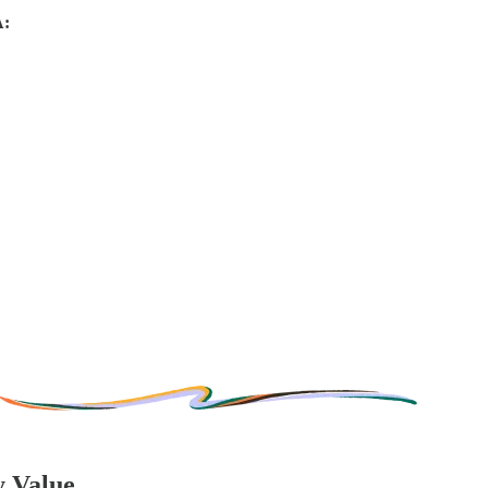
:
y Value