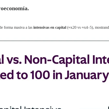
croeconomía.
de forma masiva a las
intensivas en capital
(≈x20 vs ≈x4–5), mostrando